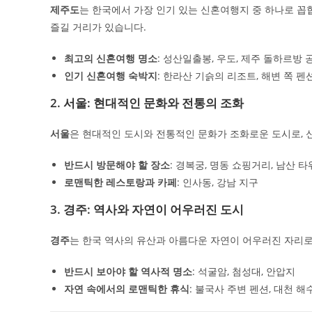
제주도
는 한국에서 가장 인기 있는 신혼여행지 중 하나로 꼽
즐길 거리가 있습니다.
최고의 신혼여행 명소
: 성산일출봉, 우도, 제주 돌하르방 
인기 신혼여행 숙박지
: 한라산 기슭의 리조트, 해변 쪽 펜
2. 서울: 현대적인 문화와 전통의 조화
서울
은 현대적인 도시와 전통적인 문화가 조화로운 도시로,
반드시 방문해야 할 장소
: 경복궁, 명동 쇼핑거리, 남산 타
로맨틱한 레스토랑과 카페
: 인사동, 강남 지구
3. 경주: 역사와 자연이 어우러진 도시
경주
는 한국 역사의 유산과 아름다운 자연이 어우러진 자리
반드시 보아야 할 역사적 명소
: 석굴암, 첨성대, 안압지
자연 속에서의 로맨틱한 휴식
: 불국사 주변 펜션, 대천 