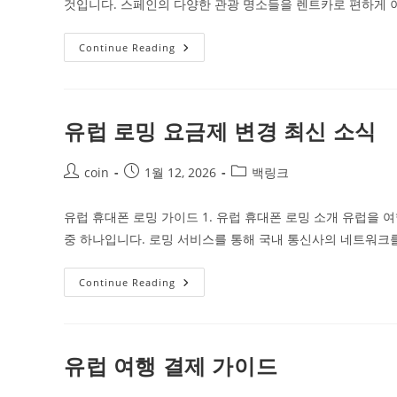
것입니다. 스페인의 다양한 관광 명소들을 렌트카로 편하게 
스
Continue Reading
페
인
렌
트
카
로
유럽 로밍 요금제 변경 최신 소식
자
유
로
Post
Post
운
Post
coin
1월 12, 2026
백링크
여
author:
published:
category:
행
유럽 휴대폰 로밍 가이드 1. 유럽 휴대폰 로밍 소개 유럽을
중 하나입니다. 로밍 서비스를 통해 국내 통신사의 네트워크
유
Continue Reading
럽
로
밍
요
금
제
유럽 여행 결제 가이드
변
경
최