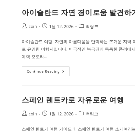
행
팁
과
아이슬란드 자연 경이로움 발견하
추
천
명
Post
Post
소
Post
coin
1월 12, 2026
백링크
추
author:
published:
category:
천
아이슬란드 여행: 자연의 아름다움을 만끽하는 뜨거운 지역
로 유명한 여행지입니다. 이국적인 북극권의 독특한 풍경에
매력 오로라…
아
Continue Reading
이
슬
란
드
자
연
스페인 렌트카로 자유로운 여행
경
이
로
Post
Post
움
Post
coin
1월 12, 2026
백링크
발
author:
published:
category:
견
하
스페인 렌트카 여행 가이드 1. 스페인 렌트카 여행 소개여
기