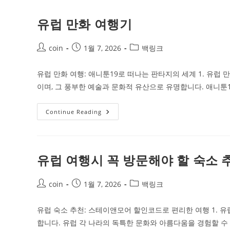
숙
소
추
유럽 만화 여행기
천
Post
Post
Post
coin
1월 7, 2026
백링크
author:
published:
category:
유럽 만화 여행: 애니툰19로 떠나는 판타지의 세계 1. 유
이며, 그 풍부한 예술과 문화적 유산으로 유명합니다. 애니툰
유
Continue Reading
럽
만
화
여
행
기
유럽 여행시 꼭 방문해야 할 숙소 
Post
Post
Post
coin
1월 7, 2026
백링크
author:
published:
category:
유럽 숙소 추천: 스테이앤모어 할인코드로 편리한 여행 1. 
합니다. 유럽 각 나라의 독특한 문화와 아름다움을 경험할 수