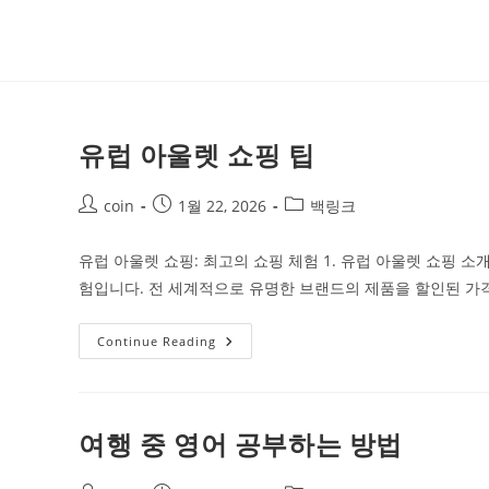
Skip
to
content
유럽 아울렛 쇼핑 팁
Post
Post
Post
coin
1월 22, 2026
백링크
author:
published:
category:
유럽 아울렛 쇼핑: 최고의 쇼핑 체험 1. 유럽 아울렛 쇼핑 
험입니다. 전 세계적으로 유명한 브랜드의 제품을 할인된 가
유
Continue Reading
럽
아
울
렛
쇼
핑
여행 중 영어 공부하는 방법
팁