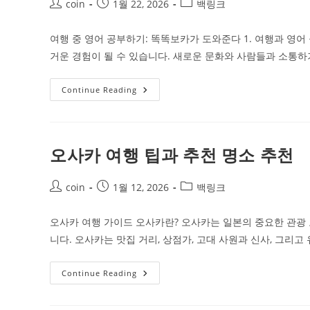
Post
Post
Post
coin
1월 22, 2026
백링크
author:
published:
category:
여행 중 영어 공부하기: 똑똑보카가 도와준다 1. 여행과 영어
거운 경험이 될 수 있습니다. 새로운 문화와 사람들과 소통하
여
Continue Reading
행
중
영
어
공
부
오사카 여행 팁과 추천 명소 추천
하
는
방
Post
Post
법
Post
coin
1월 12, 2026
백링크
author:
published:
category:
오사카 여행 가이드 오사카란? 오사카는 일본의 중요한 관광 
니다. 오사카는 맛집 거리, 상점가, 고대 사원과 신사, 그리고
오
Continue Reading
사
카
여