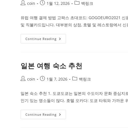
Post
Post
신
Post
coin
1월 12, 2026
백링크
소
author:
published:
category:
식
유럽 여행 결제 방법 고팍스 초대코드: GOGOEURO2021
및 직불카드입니다. 대부분의 상점, 호텔 및 레스토랑에서 신
유
Continue Reading
럽
여
행
결
제
가
일본 여행 숙소 추천
이
드
Post
Post
Post
coin
1월 7, 2026
백링크
author:
published:
category:
일본 숙소 추천 1. 도쿄도쿄는 일본의 수도이자 문화 중심지로
인기 있는 명소들이 많다. 호텔 오카다: 도쿄 타워와 가까운
일
Continue Reading
본
여
행